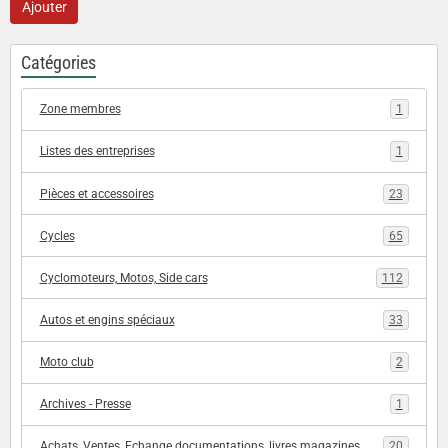
Ajouter
Catégories
Zone membres
1
Listes des entreprises
1
Pièces et accessoires
23
Cycles
65
Cyclomoteurs, Motos, Side cars
112
Autos et engins spéciaux
33
Moto club
2
Archives - Presse
1
Achats, Ventes, Echange documentations, livres magazines
20