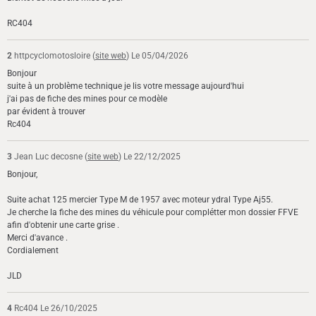
RC404
2
httpcyclomotosloire (
site web
)
Le 05/04/2026
Bonjour
suite à un problème technique je lis votre message aujourd'hui
j'ai pas de fiche des mines pour ce modèle
par évident à trouver
Rc404
3
Jean Luc decosne (
site web
)
Le 22/12/2025
Bonjour,
Suite achat 125 mercier Type M de 1957 avec moteur ydral Type Aj55.
Je cherche la fiche des mines du véhicule pour complétter mon dossier FFVE
afin d'obtenir une carte grise .
Merci d'avance .
Cordialement
JLD
4
Rc404
Le 26/10/2025