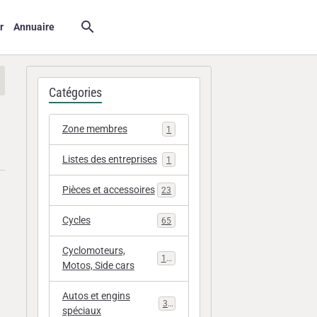
r
Annuaire
Catégories
Zone membres
1
Listes des entreprises
1
Pièces et accessoires
23
Cycles
65
Cyclomoteurs,
112
Motos, Side cars
Autos et engins
33
spéciaux