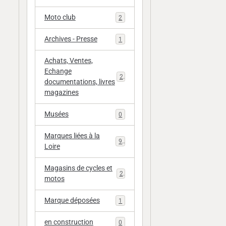
Moto club
2
Archives - Presse
1
Achats, Ventes,
Echange
20
documentations, livres
magazines
Musées
0
Marques liées à la
9
Loire
Magasins de cycles et
2
motos
Marque déposées
1
en construction
0