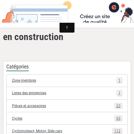
Cyclomoteurs et motos fabriqués dans la Loire
en construction
Catégories
Zone membres
1
Listes des entreprises
1
Pièces et accessoires
23
Cycles
65
Cyclomoteurs, Motos, Side cars
112