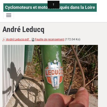
Cyclomoteurs et motos fabriqués dans la Loire
André Leducq
André Leducq.pdf
Feuille de recensement
(172.04 Ko)