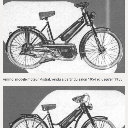
Ammgl modèle moteur Mistral, vendu à partir du salon 1954 et jusqu'en 1955