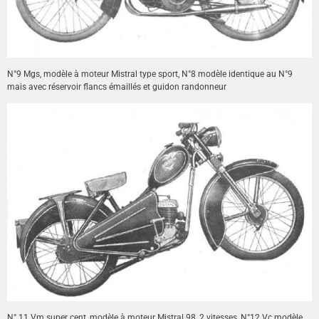
N°9 Mgs, modèle à moteur Mistral type sport, N°8 modèle identique au N°9
mais avec réservoir flancs émaillés et guidon randonneur
N° 11 Vm super cent, modèle à moteur Mistral 98, 2 vitesses, N°12 Vc modèle