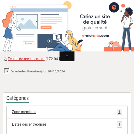
Cyclomoteurs et motos fabriqués dans la Loire
Archambaud
Sous marque de Mercier
Feuille de recensement
(172.04 Ko)
Date de dernière mise à jour : 09/10/2024
Catégories
Zone membres
1
Listes des entreprises
1