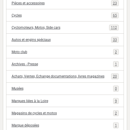
Pièces et accessoires
23
Cycles
65
Cyclomoteurs, Motos, Side cars
112
Autos et engins spéciaux
33
Moto club
2
Archives - Presse
1
Achats, Ventes, Echange documentations, livres magazines
20
Musées
0
Marques liées à la Loire
9
Magasins de cycles et motos
2
Marque déposées
1