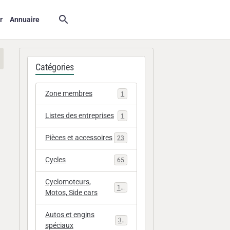
r
Annuaire
Catégories
Zone membres
1
Listes des entreprises
1
Pièces et accessoires
23
Cycles
65
Cyclomoteurs,
112
Motos, Side cars
Autos et engins
33
spéciaux