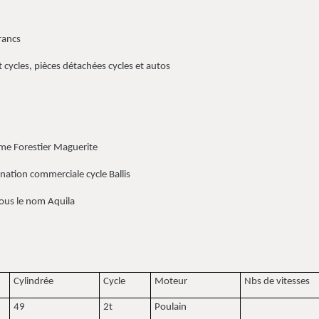
rancs
ycles, pièces détachées cycles et autos
e Forestier Maguerite
tion commerciale cycle Ballis
us le nom Aquila
Cylindrée
Cycle
Moteur
Nbs de vitesses
49
2t
Poulain