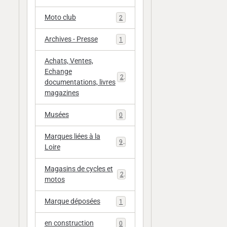
Moto club
2
Archives - Presse
1
Achats, Ventes,
Echange
20
documentations, livres
magazines
Musées
0
Marques liées à la
9
Loire
Magasins de cycles et
2
motos
Marque déposées
1
en construction
0