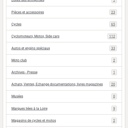
Listes des entreprises
1
Pièces et accessoires
23
Cycles
65
Cyclomoteurs, Motos, Side cars
112
Autos et engins spéciaux
33
Moto club
2
Archives - Presse
1
Achats, Ventes, Echange documentations, livres magazines
20
Musées
0
Marques liées à la Loire
9
Magasins de cycles et motos
2