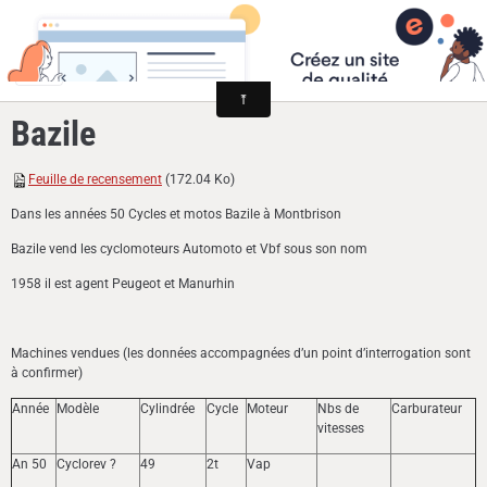
Cyclomoteurs et motos fabriqués dans la Loire
Bazile
Feuille de recensement
(172.04 Ko)
Dans les années 50 Cycles et motos Bazile à Montbrison
Bazile vend les cyclomoteurs Automoto et Vbf sous son nom
1958 il est agent Peugeot et Manurhin
Machines vendues (les données accompagnées d’un point d’interrogation sont
à confirmer)
Année
Modèle
Cylindrée
Cycle
Moteur
Nbs de
Carburateur
vitesses
An 50
Cyclorev ?
49
2t
Vap