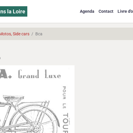
ns la Loire
Agenda
Contact
Livre d'o
Motos, Side cars
Bca
)