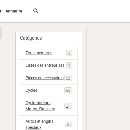
r
Annuaire
Catégories
Zone membres
1
Listes des entreprises
1
Pièces et accessoires
23
Cycles
65
Cyclomoteurs,
112
Motos, Side cars
Autos et engins
33
spéciaux