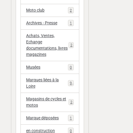
Moto club
2
Archives - Presse
1
Achats, Ventes,
Echange
20
documentations, livres
magazines
Musées
0
Marques liées à la
9
Loire
Magasins de cycles et
2
motos
Marque déposées
1
en construction
0