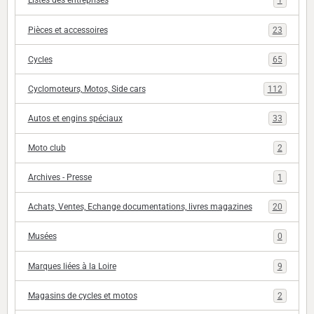
Listes des entreprises
1
Pièces et accessoires
23
Cycles
65
Cyclomoteurs, Motos, Side cars
112
Autos et engins spéciaux
33
Moto club
2
Archives - Presse
1
Achats, Ventes, Echange documentations, livres magazines
20
Musées
0
Marques liées à la Loire
9
Magasins de cycles et motos
2