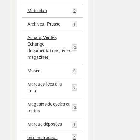
Moto club
2
Archives - Presse
1
Achats, Ventes,
Echange
20
documentations, livres
magazines
Musées
0
Marques liées à la
9
Loire
Magasins de cycles et
2
motos
Marque déposées
1
en construction
0