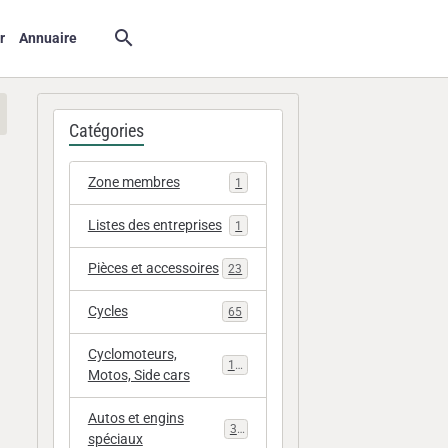
r
Annuaire
Catégories
Zone membres
1
Listes des entreprises
1
Pièces et accessoires
23
Cycles
65
Cyclomoteurs,
112
Motos, Side cars
Autos et engins
33
spéciaux