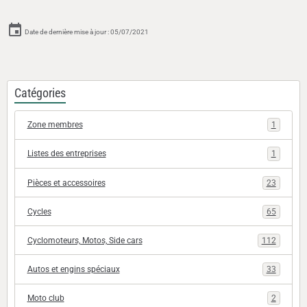
Date de dernière mise à jour : 05/07/2021
Catégories
Zone membres
1
Listes des entreprises
1
Pièces et accessoires
23
Cycles
65
Cyclomoteurs, Motos, Side cars
112
Autos et engins spéciaux
33
Moto club
2