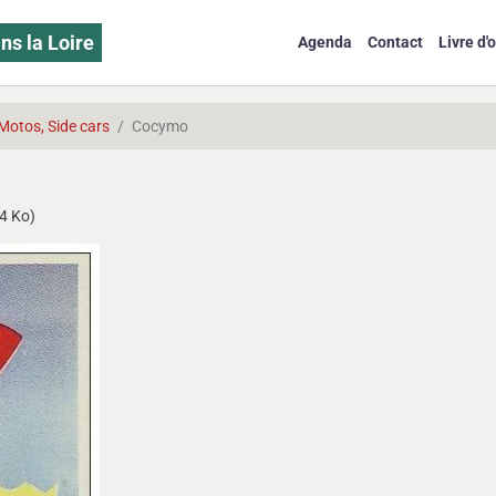
ns la Loire
Agenda
Contact
Livre d'o
Motos, Side cars
Cocymo
4 Ko)