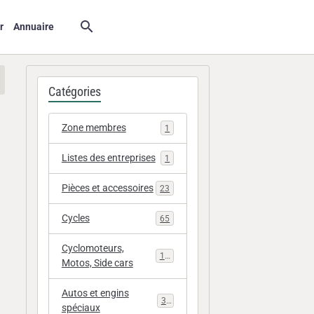
r
Annuaire
Catégories
Zone membres
1
Listes des entreprises
1
Pièces et accessoires
23
Cycles
65
Cyclomoteurs,
112
Motos, Side cars
Autos et engins
33
spéciaux