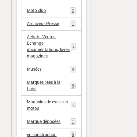
Moto club
2
Archives - Presse
1
Achats, Ventes,
Echange
20
documentations, livres
magazines
Musées
0
Marques liées à la
9
Loire
Magasins de cycles et
2
motos
Marque déposées
1
en construction
0