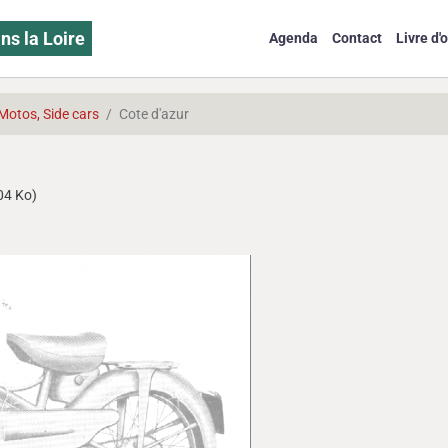
ns la Loire
Agenda
Contact
Livre d'o
Motos, Side cars
Cote d'azur
04 Ko)