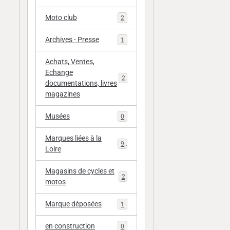
Moto club
2
Archives - Presse
1
Achats, Ventes,
Echange
20
documentations, livres
magazines
Musées
0
Marques liées à la
9
Loire
Magasins de cycles et
2
motos
Marque déposées
1
en construction
0