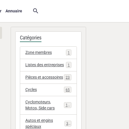
r
Annuaire
Catégories
Zone membres
1
Listes des entreprises
1
Pièces et accessoires
23
Cycles
65
Cyclomoteurs,
112
Motos, Side cars
Autos et engins
33
spéciaux