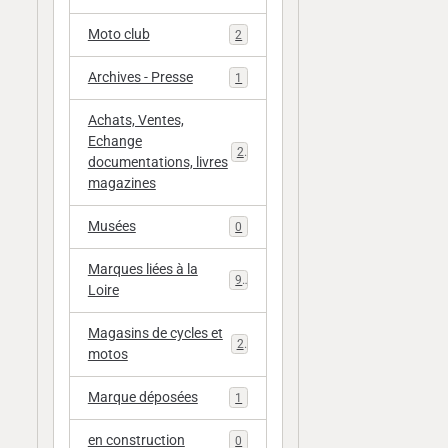
Moto club
2
Archives - Presse
1
Achats, Ventes,
Echange
20
documentations, livres
magazines
Musées
0
Marques liées à la
9
Loire
Magasins de cycles et
2
motos
Marque déposées
1
en construction
0