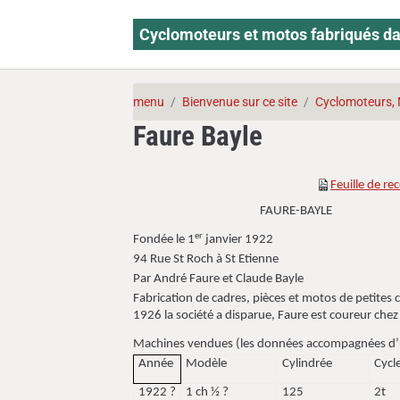
Cyclomoteurs et motos fabriqués da
menu
Bienvenue sur ce site
Cyclomoteurs, 
Faure Bayle
Feuille de r
FAURE-BAYLE
er
Fondée le 1
janvier 1922
94 Rue St Roch à St Etienne
Par André Faure et Claude Bayle
Fabrication de cadres, pièces et motos de petites 
1926 la société a disparue, Faure est coureur che
Machines vendues (les données accompagnées d’un
Année
Modèle
Cylindrée
Cycl
1922 ?
1 ch ½ ?
125
2t