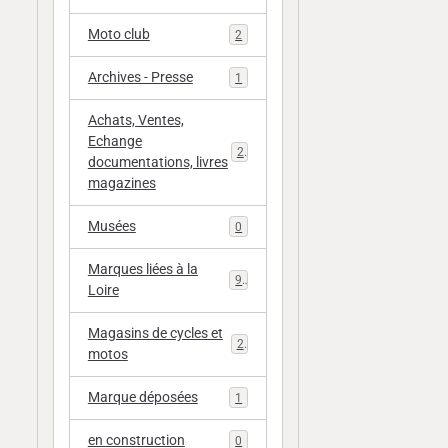
Moto club
2
Archives - Presse
1
Achats, Ventes,
Echange
20
documentations, livres
magazines
Musées
0
Marques liées à la
9
Loire
Magasins de cycles et
2
motos
Marque déposées
1
en construction
0