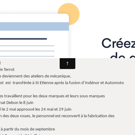
ns la Loire
Agenda
Contact
Livre d'o
Motos, Side cars
Indénor
t
errot
nt des ateliers de mécanique,
rot
est
transférée à St Etienne après la fusion d’Indénor et Automoto
s travaillent pour les deux marques et leurs sous marques
on le 8 juin
pprouvé les 24 mai et 29 juin
s, le personnel est reconverti à la fabrication des
 à partir du mois de septembre