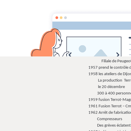
Cyclomoteurs et motos fabriqués da
menu
Bienvenue sur ce site
Cyclomoteurs, 
Indénor
Filiale de Peugeo
1957 prend le contrôle de T
1958 les ateliers de Dijon devienne
La production
Ter
le 20
décembre
300 à 400 personne
1959 fusion Terrot-Magnat Deb
1961 Fusion Terrot – Cml le 2 mai a
1962 Arrêt de fabrication des deux roue
Compresseurs
Des grèves éclatent