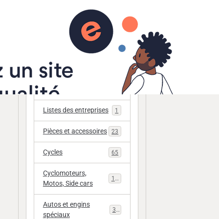
r
Annuaire
Catégories
Zone membres
1
Listes des entreprises
1
Pièces et accessoires
23
Cycles
65
Cyclomoteurs,
112
Motos, Side cars
Autos et engins
33
spéciaux