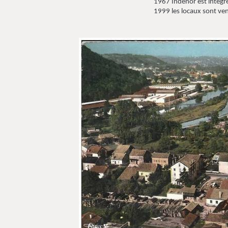
1967 Indénor est intégré à Peugeo
1999 les locaux sont vendus au