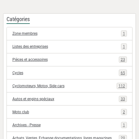
Catégories
Zone membres
1
Listes des entreprises
1
Pièces et accessoires
23
Cycles
65
Cyclomoteurs, Motos, Side cars
112
Autos et engins spéciaux
33
Moto club
2
Archives - Presse
1
Achats, Ventes, Echange documentations, livres magazines
20