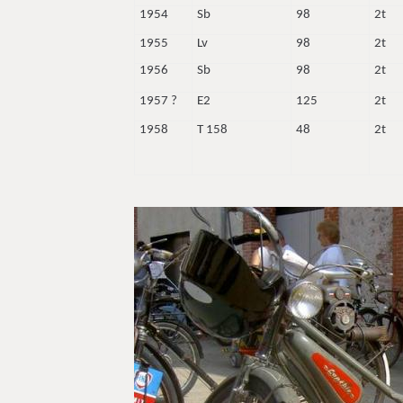
1954
Sb
98
2t
1955
Lv
98
2t
1956
Sb
98
2t
1957 ?
E2
125
2t
1958
T 158
48
2t