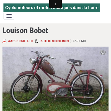
Cyclomoteurs et motos fabriqués dans la Loire
Louison Bobet
LOUISON BOBET.pdf
Feuille de recensement
(172.04 Ko)