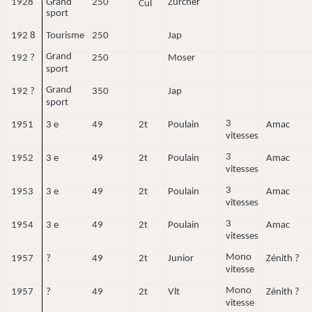
1928
Grand
250
Zurcher
Cul
sport
192 8
Tourisme
250
Jap
Grand
192 ?
250
Moser
sport
Grand
192 ?
350
Jap
sport
3
1951
3 e
49
2t
Poulain
Amac
vitesses
3
1952
3 e
49
2t
Poulain
Amac
vitesses
3
1953
3 e
49
2t
Poulain
Amac
vitesses
3
1954
3 e
49
2t
Poulain
Amac
vitesses
Mono
1957
?
49
2t
Junior
Zénith ?
vitesse
Mono
1957
?
49
2t
Vlt
Zénith ?
vitesse