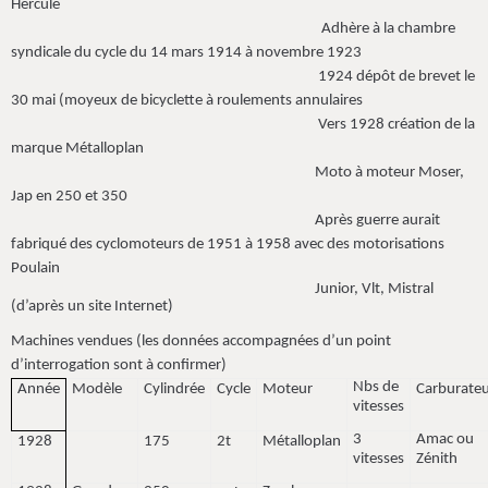
Hercule
Adhère à la chambre
syndicale du cycle du 14 mars 1914 à novembre 1923
1924 dépôt de brevet le
30 mai (moyeux de bicyclette à roulements annulaires
Vers 1928 création de la
marque Métalloplan
Moto à moteur Moser,
Jap en 250 et 350
Après guerre aurait
fabriqué des cyclomoteurs de 1951 à 1958 avec des motorisations
Poulain
Junior, Vlt, Mistral
(d’après un site Internet)
Machines vendues (les données accompagnées d’un point
d’interrogation sont à confirmer)
Nbs de
Année
Modèle
Cylindrée
Cycle
Moteur
Carburate
vitesses
3
Amac ou
1928
175
2t
Métalloplan
vitesses
Zénith