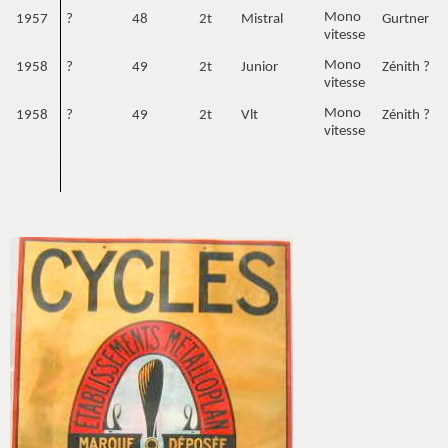
Mono
1957
?
48
2t
Mistral
Gurtner
vitesse
Mono
1958
?
49
2t
Junior
Zénith ?
vitesse
Mono
1958
?
49
2t
Vlt
Zénith ?
vitesse