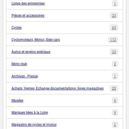
Listes des entreprises
1
Pièces et accessoires
23
Cycles
65
Cyclomoteurs, Motos, Side cars
112
Autos et engins spéciaux
33
Moto club
2
Archives - Presse
1
Achats, Ventes, Echange documentations, livres magazines
20
Musées
0
Marques liées à la Loire
9
Magasins de cycles et motos
2