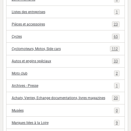
Listes des entreprises
1
Pièces et accessoires
23
Cycles
65
Cyclomoteurs, Motos, Side cars
112
Autos et engins spéciaux
33
Moto club
2
Archives - Presse
1
Achats, Ventes, Echange documentations, livres magazines
20
Musées
0
Marques liées à la Loire
9