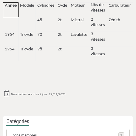
Nbs de
Année
Modèle
Cylindrée
Cycle
Moteur
Carburateur
vitesses
2
48
2t
Mistral
Zénith
vitesses
3
1954
Tricycle
70
2t
Lavalette
vitesses
3
1954
Tricycle
98
2t
vitesses
Date de dernière mise à jour : 29/01/2021
Catégories
Zone membres
1