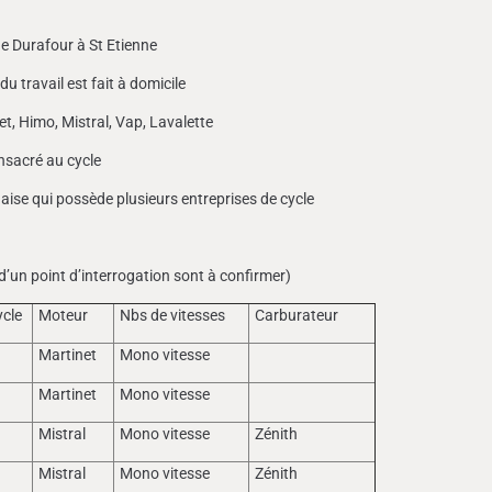
e Durafour à St Etienne
u travail est fait à domicile
t, Himo, Mistral, Vap, Lavalette
nsacré au cycle
aise qui possède plusieurs entreprises de cycle
n point d’interrogation sont à confirmer)
ycle
Moteur
Nbs de vitesses
Carburateur
t
Martinet
Mono vitesse
t
Martinet
Mono vitesse
t
Mistral
Mono vitesse
Zénith
t
Mistral
Mono vitesse
Zénith