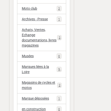
Moto club
2
Archives - Presse
1
Achats, Ventes,
Echange
20
documentations, livres
magazines
Musées
0
Marques liées à la
9
Loire
Magasins de cycles et
2
motos
Marque déposées
1
en construction
0