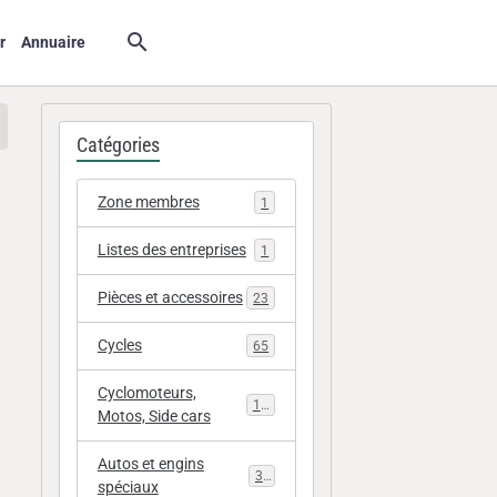
r
Annuaire
Catégories
Zone membres
1
Listes des entreprises
1
Pièces et accessoires
23
Cycles
65
Cyclomoteurs,
112
Motos, Side cars
Autos et engins
33
spéciaux