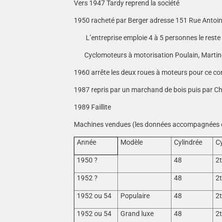
Vers 1947 Tardy reprend la société
1950 racheté par Berger adresse 151 Rue Antoin
L’entreprise emploie 4 à 5 personnes le reste d
Cyclomoteurs à motorisation Poulain, Martine
1960 arrête les deux roues à moteurs pour ce co
1987 repris par un marchand de bois puis par Ch
1989 Faillite
Machines vendues (les données accompagnées d’u
Année
Modèle
Cylindrée
C
1950 ?
48
2
1952 ?
48
2
1952 ou 54
Populaire
48
2
1952 ou 54
Grand luxe
48
2