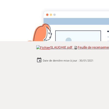
Cyclomoteurs et motos fabriqués da
menu
Bienvenue sur ce site
Cyclomoteurs, 
Slaughi
SLAUGHIE.pdf
Feuille de recenseme
Date de dernière mise à jour : 30/01/2021