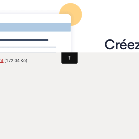
ns la Loire
Agenda
Contact
Livre d'o
Motos, Side cars
Slaughi
nt
(172.04 Ko)