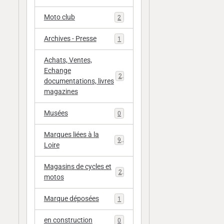
Moto club
2
Archives - Presse
1
Achats, Ventes,
Echange
20
documentations, livres
magazines
Musées
0
Marques liées à la
9
Loire
Magasins de cycles et
2
motos
Marque déposées
1
en construction
0