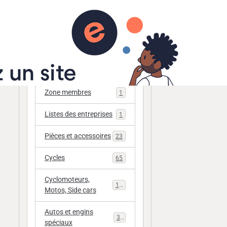
r
Annuaire
Catégories
Zone membres
1
Listes des entreprises
1
Pièces et accessoires
23
Cycles
65
Cyclomoteurs,
112
Motos, Side cars
Autos et engins
33
spéciaux