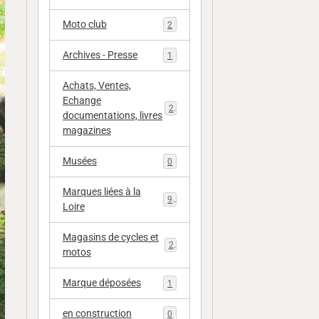
Moto club
2
Archives - Presse
1
Achats, Ventes,
Echange
20
documentations, livres
magazines
Musées
0
Marques liées à la
9
Loire
Magasins de cycles et
2
motos
Marque déposées
1
en construction
0