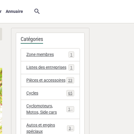
r
Annuaire
Catégories
Zone membres
1
Listes des entreprises
1
Pièces et accessoires
23
Cycles
65
Cyclomoteurs,
112
Motos, Side cars
Autos et engins
33
spéciaux