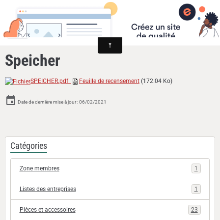
Cyclomoteurs et motos fabriqués dans la Loire
Speicher
SPEICHER.pdf
Feuille de recensement
(172.04 Ko)
Date de dernière mise à jour : 06/02/2021
Catégories
Zone membres
1
Listes des entreprises
1
Pièces et accessoires
23