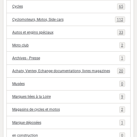
Cycles
65
Cyclomoteurs, Motos, Side cars
112
Autos et engins spéciaux
33
Moto club
2
Archives - Presse
1
Achats, Ventes, Echange documentations, livres magazines
20
Musées
0
Marques liées à la Loire
9
Magasins de cycles et motos
2
Marque déposées
1
en construction
0