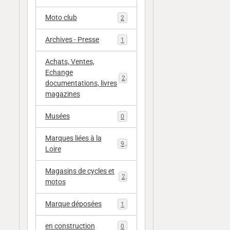
Moto club
2
Archives - Presse
1
Achats, Ventes,
Echange
20
documentations, livres
magazines
Musées
0
Marques liées à la
9
Loire
Magasins de cycles et
2
motos
Marque déposées
1
en construction
0