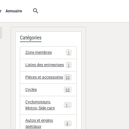
r
Annuaire
Catégories
Zone membres
1
Listes des entreprises
1
Pièces et accessoires
23
Cycles
65
Cyclomoteurs,
112
Motos, Side cars
Autos et engins
33
spéciaux