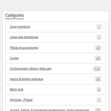
Catégories
Zone membres
1
Listes des entreprises
1
Pièces et accessoires
23
Cycles
65
Cyclomoteurs, Motos, Side cars
112
Autos et engins spéciaux
33
Moto club
2
Archives - Presse
1
Achats, Ventes, Echange documentations, livres magazines
20