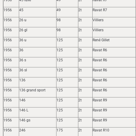
1956
45
49
2t
Ravat R7
1956
26 u
98
2t
Villiers
1956
26 gl
98
2t
Villiers
1956
36 u
125
2t
René Gillet
1956
36
125
2t
Ravat R6
1956
36 s
125
2t
Ravat R6
1956
36 sl
125
2t
Ravat R6
1956
136
125
2t
Ravat R6
1956
136 grand sport
125
2t
Ravat R6
1956
146
125
2t
Ravat R9
1956
146 L
125
2t
Ravat R9
1956
146 gs
125
2t
Ravat R9
1956
246
175
2t
Ravat R10