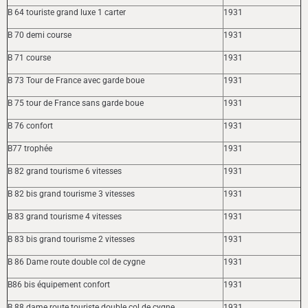
B 64 touriste grand luxe 1 carter
1931
B 70 demi course
1931
B 71 course
1931
B 73 Tour de France avec garde boue
1931
B 75 tour de France sans garde boue
1931
B 76 confort
1931
B77 trophée
1931
B 82 grand tourisme 6 vitesses
1931
B 82 bis grand tourisme 3 vitesses
1931
B 83 grand tourisme 4 vitesses
1931
B 83 bis grand tourisme 2 vitesses
1931
B 86 Dame route double col de cygne
1931
B86 bis équipement confort
1931
B 88 dame route touriste double col de cygne
1931