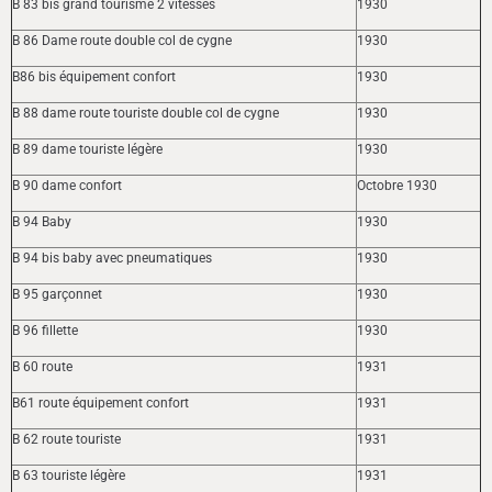
B 83 bis grand tourisme 2 vitesses
1930
B 86 Dame route double col de cygne
1930
B86 bis équipement confort
1930
B 88 dame route touriste double col de cygne
1930
B 89 dame touriste légère
1930
B 90 dame confort
Octobre 1930
B 94 Baby
1930
B 94 bis baby avec pneumatiques
1930
B 95 garçonnet
1930
B 96 fillette
1930
B 60 route
1931
B61 route équipement confort
1931
B 62 route touriste
1931
B 63 touriste légère
1931