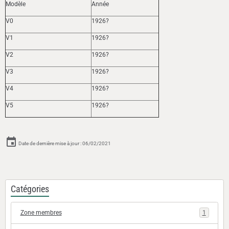
Modèle
Année
V0
1926?
V1
1926?
V2
1926?
V3
1926?
V4
1926?
V5
1926?
Date de dernière mise à jour : 06/02/2021
Catégories
Zone membres
1