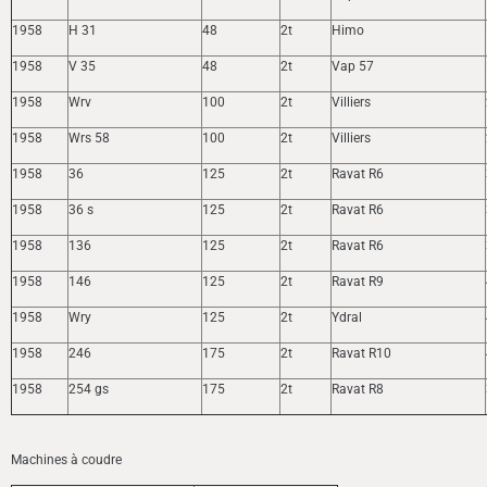
1958
H 31
48
2t
Himo
1958
V 35
48
2t
Vap 57
1958
Wrv
100
2t
Villiers
1958
Wrs 58
100
2t
Villiers
1958
36
125
2t
Ravat R6
1958
36 s
125
2t
Ravat R6
1958
136
125
2t
Ravat R6
1958
146
125
2t
Ravat R9
1958
Wry
125
2t
Ydral
1958
246
175
2t
Ravat R10
1958
254 gs
175
2t
Ravat R8
Machines à coudre