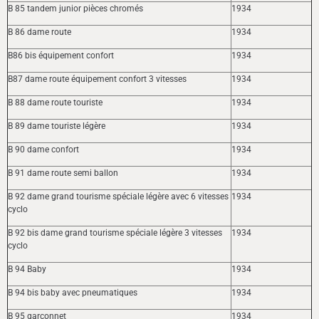
B 85 tandem junior pièces chromés
1934
B 86 dame route
1934
B86 bis équipement confort
1934
B87 dame route équipement confort 3 vitesses
1934
B 88 dame route touriste
1934
B 89 dame touriste légère
1934
B 90 dame confort
1934
B 91 dame route semi ballon
1934
B 92 dame grand tourisme spéciale légère avec 6 vitesses
1934
cyclo
B 92 bis dame grand tourisme spéciale légère 3 vitesses
1934
cyclo
B 94 Baby
1934
B 94 bis baby avec pneumatiques
1934
B 95 garçonnet
1934