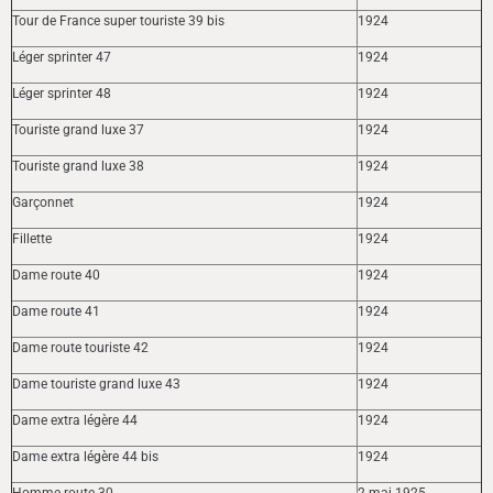
Tour de France super touriste 39 bis
1924
Léger sprinter 47
1924
Léger sprinter 48
1924
Touriste grand luxe 37
1924
Touriste grand luxe 38
1924
Garçonnet
1924
Fillette
1924
Dame route 40
1924
Dame route 41
1924
Dame route touriste 42
1924
Dame touriste grand luxe 43
1924
Dame extra légère 44
1924
Dame extra légère 44 bis
1924
Homme route 30
2 mai 1925