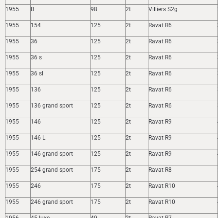
1955
B
98
2t
Villiers S2g
1955
154
125
2t
Ravat R6
1955
36
125
2t
Ravat R6
1955
36 s
125
2t
Ravat R6
1955
36 sl
125
2t
Ravat R6
1955
136
125
2t
Ravat R6
1955
136 grand sport
125
2t
Ravat R6
1955
146
125
2t
Ravat R9
1955
146 L
125
2t
Ravat R9
1955
146 grand sport
125
2t
Ravat R9
1955
254 grand sport
175
2t
Ravat R8
1955
246
175
2t
Ravat R10
1955
246 grand sport
175
2t
Ravat R10
1956
45 luxe
49
2t
Ravat R7