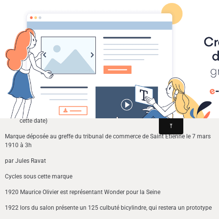
Cyclomoteurs et motos fabriqués dans la Loire
Wonder
Feuille de recensement
(172.04 Ko)
1906 cette marque est produite par la manufacture Jules Ravat (il semble
quelle était déposée à
cette date)
Marque déposée au greffe du tribunal de commerce de Saint Etienne le 7 mars
1910 à 3h
par Jules Ravat
Cycles sous cette marque
1920 Maurice Olivier est représentant Wonder pour la Seine
1922 lors du salon présente un 125 culbuté bicylindre, qui restera un prototype