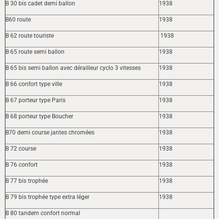
B 30 bis cadet demi ballon
1938
B60 route
1938
B 62 route touriste
1938
B 65 route semi ballon
1938
B 65 bis semi ballon avec dérailleur cyclo 3 vitesses
1938
B 66 confort type ville
1938
B 67 porteur type Paris
1938
B 68 porteur type Boucher
1938
B70 demi course jantes chromées
1938
B 72 course
1938
B 76 confort
1938
B 77 bis trophée
1938
B 79 bis trophée type extra léger
1938
B 80 tandem confort normal