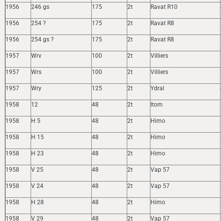
1956
246 gs
175
2t
Ravat R10
1956
254 ?
175
2t
Ravat R8
1956
254 gs ?
175
2t
Ravat R8
1957
Wrv
100
2t
Villiers
1957
Wrs
100
2t
Villiers
1957
Wry
125
2t
Ydral
1958
12
48
2t
Itom
1958
H 5
48
2t
Himo
1958
H 15
48
2t
Himo
1958
H 23
48
2t
Himo
1958
V 25
48
2t
Vap 57
1958
V 24
48
2t
Vap 57
1958
H 28
48
2t
Himo
1958
V 29
48
2t
Vap 57