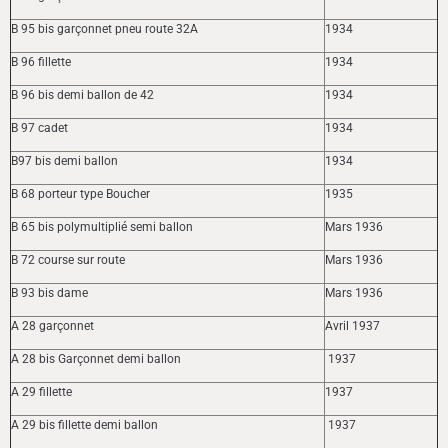
B 95 bis garçonnet pneu route 32A
1934
B 96 fillette
1934
B 96 bis demi ballon de 42
1934
B 97 cadet
1934
B97 bis demi ballon
1934
B 68 porteur type Boucher
1935
B 65 bis polymultiplié semi ballon
Mars 1936
B 72 course sur route
Mars 1936
B 93 bis dame
Mars 1936
A 28 garçonnet
Avril 1937
A 28 bis Garçonnet demi ballon
1937
A 29 fillette
1937
A 29 bis fillette demi ballon
1937