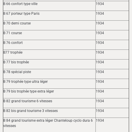
B 66 confort type ville
1934
B 67 porteur type Paris
1934
B 70 demi course
1934
B 71 course
1934
B 76 confort
1934
B77 trophée
1934
B 77 bis trophée
1934
B 78 spécial piste
1934
B 79 trophée type ultra léger
1934
B 79 bis trophée type extra léger
1934
B 82 grand tourisme 6 vitesses
1934
B 82 bis grand tourisme 3 vitesses
1934
B 84 grand tourisme extra léger Chanteloup cyclo dura 6
1934
vitesses