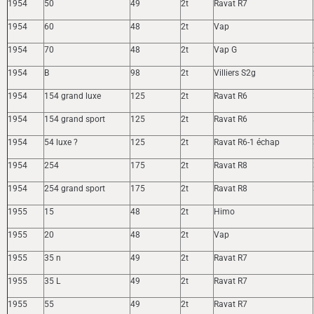
1954
50
49
2t
Ravat R7
1954
60
48
2t
Vap
1954
70
48
2t
Vap G
1954
B
98
2t
Villiers S2g
1954
154 grand luxe
125
2t
Ravat R6
1954
154 grand sport
125
2t
Ravat R6
1954
54 luxe ?
125
2t
Ravat R6-1 échap
1954
254
175
2t
Ravat R8
1954
254 grand sport
175
2t
Ravat R8
1955
15
48
2t
Himo
1955
20
48
2t
Vap
1955
35 n
49
2t
Ravat R7
1955
35 L
49
2t
Ravat R7
1955
55
49
2t
Ravat R7