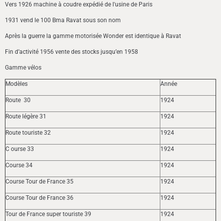
Vers 1926 machine à coudre expédié de l'usine de Paris
1931 vend le 100 Bma Ravat sous son nom
Après la guerre la gamme motorisée Wonder est identique à Ravat
Fin d’activité 1956 vente des stocks jusqu’en 1958
Gamme vélos
Modèles
Année
Route 30
1924
Route légère 31
1924
Route touriste 32
1924
C ourse 33
1924
Course 34
1924
Course Tour de France 35
1924
Course Tour de France 36
1924
Tour de France super touriste 39
1924