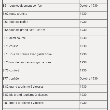
B61 route équipement confort
Octobre 1930
B 62 route touriste
1930
B 63 touriste légère
1930
B 64 touriste grand luxe 1 carter
1930
B 70 demi course
1930
B 71 course
1930
B 73 Tour de France avec garde boue
1930
B 75 tour de France sans garde boue
1930
B 76 confort
1930
B77 trophée
Octobre 1930
B 82 grand tourisme 6 vitesses
1930
B 82 bis grand tourisme 3 vitesses
1930
B 83 grand tourisme 4 vitesses
1930