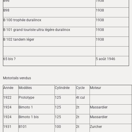
B96
1938
B98
1938
B 100 trophée duralinox
1938
B 101 grand touriste ultra légère duralinox
1938
B 102 tandem léger
1938
65 bis ?
5 août 1946
Motorisés vendus
Année
Modèles
Cylindrée
Cycle
Moteur
1922
Prototype
125
4t cul
1924
Bimoto 1
125
2t
Massardier
1924
Bimoto 1 bis
125
2t
Massardier
1931
B101
100
2t
Zurcher