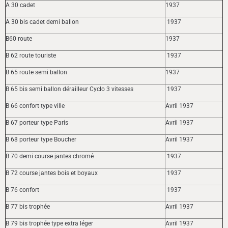
A 30 cadet
1937
A 30 bis cadet demi ballon
1937
B60 route
1937
B 62 route touriste
1937
B 65 route semi ballon
1937
B 65 bis semi ballon dérailleur Cyclo 3 vitesses
1937
B 66 confort type ville
Avril 1937
B 67 porteur type Paris
Avril 1937
B 68 porteur type Boucher
Avril 1937
B 70 demi course jantes chromé
1937
B 72 course jantes bois et boyaux
1937
B 76 confort
1937
B 77 bis trophée
Avril 1937
B 79 bis trophée type extra léger
Avril 1937