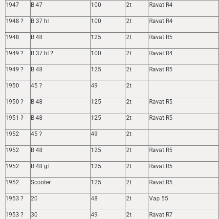
1947
B 47
100
2t
Ravat R4
1948 ?
B 37 hl
100
2t
Ravat R4
1948
B 48
125
2t
Ravat R5
1949 ?
B 37 hl ?
100
2t
Ravat R4
1949 ?
B 48
125
2t
Ravat R5
1950
45 ?
49
2t
1950 ?
B 48
125
2t
Ravat R5
1951 ?
B 48
125
2t
Ravat R5
1952
45 ?
49
2t
1952
B 48
125
2t
Ravat R5
1952
B 48 gl
125
2t
Ravat R5
1952
Scooter
125
2t
Ravat R5
1953 ?
20
48
2t
Vap 55
1953 ?
30
49
2t
Ravat R7