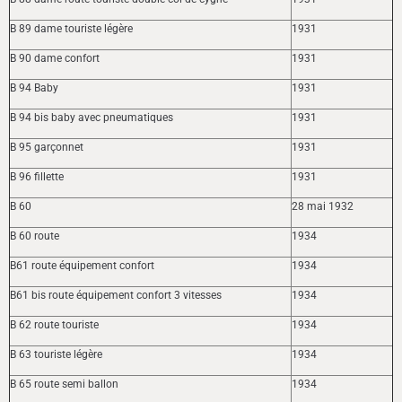
B 89 dame touriste légère
1931
B 90 dame confort
1931
B 94 Baby
1931
B 94 bis baby avec pneumatiques
1931
B 95 garçonnet
1931
B 96 fillette
1931
B 60
28 mai 1932
B 60 route
1934
B61 route équipement confort
1934
B61 bis route équipement confort 3 vitesses
1934
B 62 route touriste
1934
B 63 touriste légère
1934
B 65 route semi ballon
1934