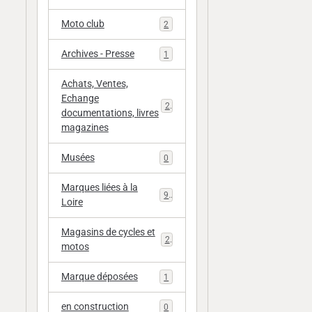
Moto club
2
Archives - Presse
1
Achats, Ventes,
Echange
20
documentations, livres
magazines
Musées
0
Marques liées à la
9
Loire
Magasins de cycles et
2
motos
Marque déposées
1
en construction
0