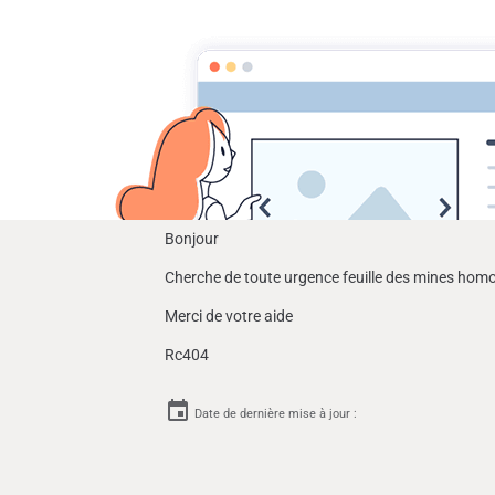
Cyclomoteurs et motos fabriqués da
menu
Bienvenue sur ce site
Achats, Ventes
Feuille de mines Automoto 100 vml
Feuille de mines Autom
Bonjour
Cherche de toute urgence feuille des mines ho
Merci de votre aide
Rc404
Date de dernière mise à jour :