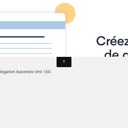
ns la Loire
Agenda
Contact
Livre d'o
, Echange documentations, livres magazines
oto 100 vml
mologation Automoto Vml -100