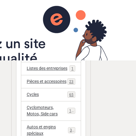
r
Annuaire
Catégories
Zone membres
1
Listes des entreprises
1
Pièces et accessoires
23
Cycles
65
Cyclomoteurs,
112
Motos, Side cars
Autos et engins
33
spéciaux