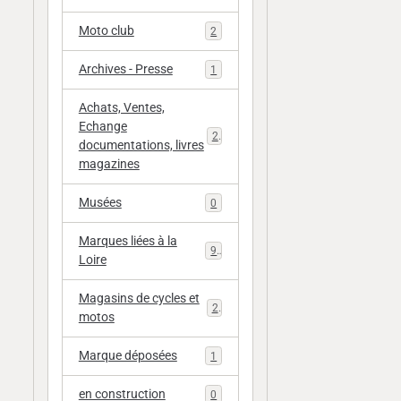
Moto club
2
Archives - Presse
1
Achats, Ventes,
Echange
20
documentations, livres
magazines
Musées
0
Marques liées à la
9
Loire
Magasins de cycles et
2
motos
Marque déposées
1
en construction
0