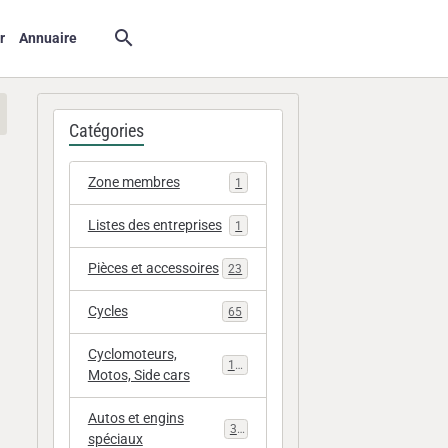
r
Annuaire
Catégories
Zone membres
1
Listes des entreprises
1
Pièces et accessoires
23
Cycles
65
Cyclomoteurs,
112
Motos, Side cars
Autos et engins
33
spéciaux