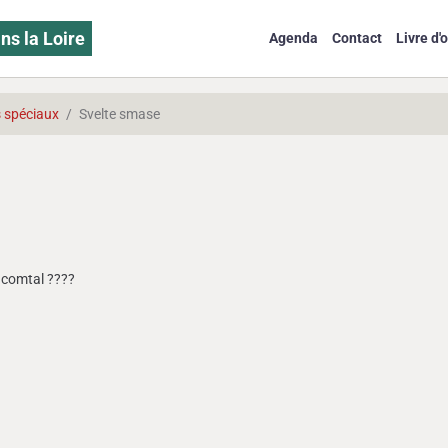
ns la Loire
Agenda
Contact
Livre d'o
s spéciaux
Svelte smase
e comtal ????